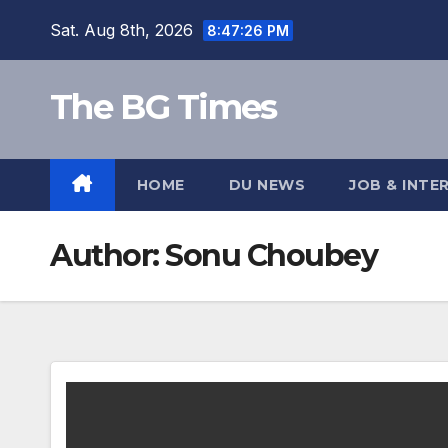
Skip
Sat. Aug 8th, 2026
8:47:27 PM
to
content
The BG Times
HOME
DU NEWS
JOB & INTE
Author:
Sonu Choubey