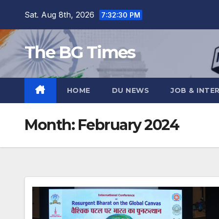
Skip
Sat. Aug 8th, 2026
7:32:31 PM
to
content
The BG Times
HOME
DU NEWS
JOB & INTE
Month:
February 2024