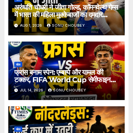
अरुंधति चौधरी ने जीता गोल्ड, कॉमनवेल्थ गेम्स
में भारत की महिला मुक्केबाजों का दमदार
प्रदर्शन
AUG 1, 2026
SONU CHOUBEY
खेल
फ्रांस बनाम स्पेन: एम्बाप्पे और यामल की
टक्कर, FIFA World Cup सेमीफाइनल
में फाइनल का टिकट दांव पर
JUL 14, 2026
SONU CHOUBEY
खेल