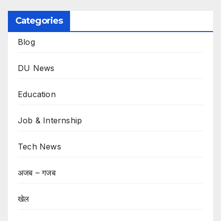
Categories
Blog
DU News
Education
Job & Internship
Tech News
अजब – गजब
खेल