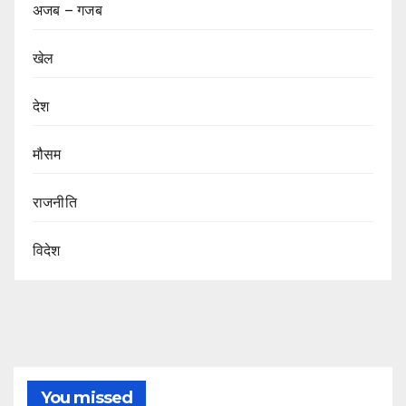
अजब – गजब
खेल
देश
मौसम
राजनीति
विदेश
You missed