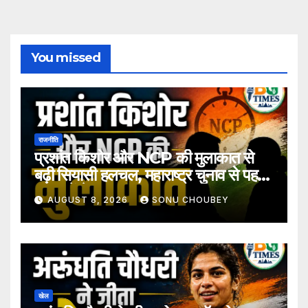
You missed
राजनीति
प्रशांत किशोर और NCP की मुलाकात से
बढ़ी सियासी हलचल, महाराष्ट्र चुनाव से पहले
अटकलें तेज
AUGUST 8, 2026
SONU CHOUBEY
खेल