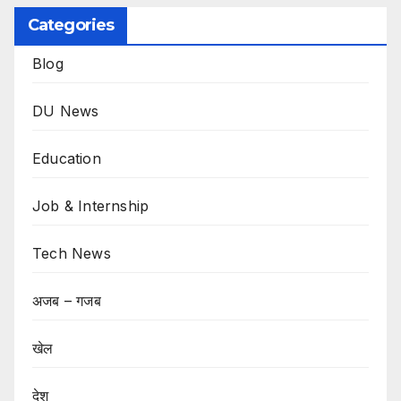
Categories
Blog
DU News
Education
Job & Internship
Tech News
अजब – गजब
खेल
देश