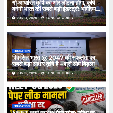
गो-आधारित कृषि की ओर लौटना होगा, कृषि
बनेगी भारत की सबसे बड़ी इंडस्ट्री: भागीरथ
चौधरी
JUN 14, 2026
SONU CHOUBEY
EDUCATION
विकसित भारत @ 2047 की सफलता का
सबसे बड़ा आधार कृषि है – श्री ओम बिड़ला
JUN 13, 2026
SONU CHOUBEY
EDUCATION
NEET-UG 2026 पेपर लीक: परीक्षा रद्द,