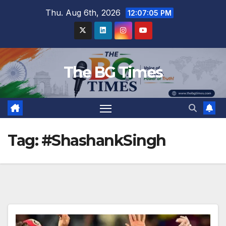
Skip
Thu. Aug 6th, 2026
12:07:06 PM
to
content
The BG Times
Tag:
#ShashankSingh