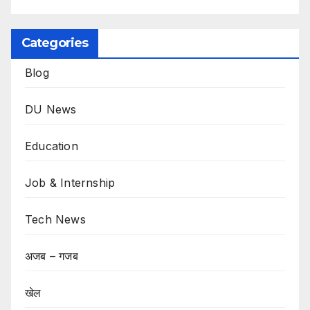
Categories
Blog
DU News
Education
Job & Internship
Tech News
अजब – गजब
खेल