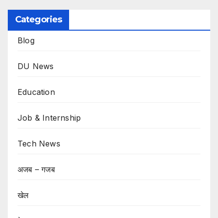
Categories
Blog
DU News
Education
Job & Internship
Tech News
अजब – गजब
खेल