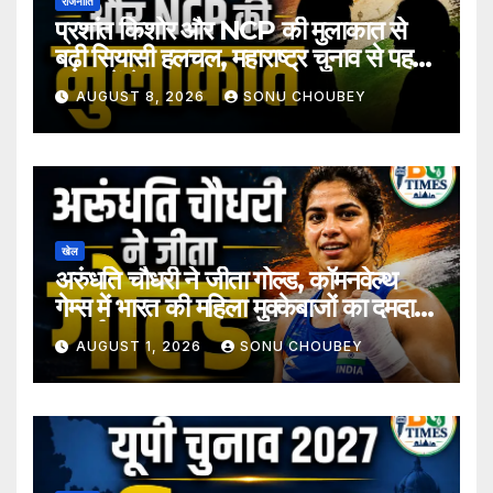
राजनीति
प्रशांत किशोर और NCP की मुलाकात से
बढ़ी सियासी हलचल, महाराष्ट्र चुनाव से पहले
अटकलें तेज
AUGUST 8, 2026
SONU CHOUBEY
खेल
अरुंधति चौधरी ने जीता गोल्ड, कॉमनवेल्थ
गेम्स में भारत की महिला मुक्केबाजों का दमदार
प्रदर्शन
AUGUST 1, 2026
SONU CHOUBEY