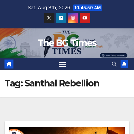
Skip
Sat. Aug 8th, 2026
10:46:00 AM
to
content
The BG Times
Tag:
Santhal Rebellion