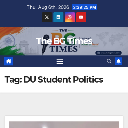
Skip
Thu. Aug 6th, 2026
2:39:26 PM
to
content
The BG Times
Tag:
DU Student Politics