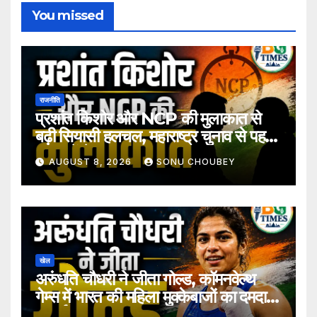
You missed
राजनीति
प्रशांत किशोर और NCP की मुलाकात से
बढ़ी सियासी हलचल, महाराष्ट्र चुनाव से पहले
अटकलें तेज
AUGUST 8, 2026
SONU CHOUBEY
खेल
अरुंधति चौधरी ने जीता गोल्ड, कॉमनवेल्थ
गेम्स में भारत की महिला मुक्केबाजों का दमदार
प्रदर्शन