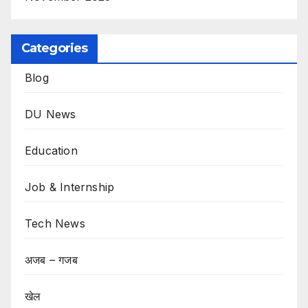
Categories
Blog
DU News
Education
Job & Internship
Tech News
अजब – गजब
खेल