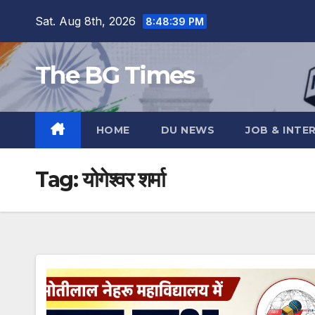
Skip
Sat. Aug 8th, 2026
8:48:39 PM
to
content
The BG Times
HOME
DU NEWS
JOB & INTE
Tag:
योगेश्वर शर्मा