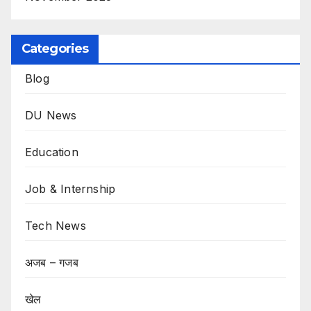
Categories
Blog
DU News
Education
Job & Internship
Tech News
अजब – गजब
खेल