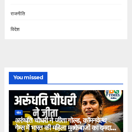
राजनीति
विदेश
You missed
खेल
अरुंधति चौधरी ने जीता गोल्ड, कॉमनवेल्थ
गेम्स में भारत की महिला मुक्केबाजों का दमदार