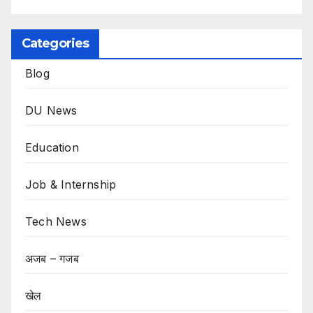
Categories
Blog
DU News
Education
Job & Internship
Tech News
अजब – गजब
खेल