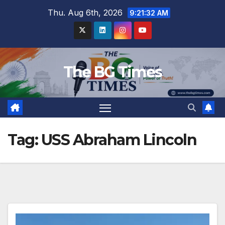
Skip
Thu. Aug 6th, 2026
9:21:33 AM
to
content
The BG Times
Tag:
USS Abraham Lincoln