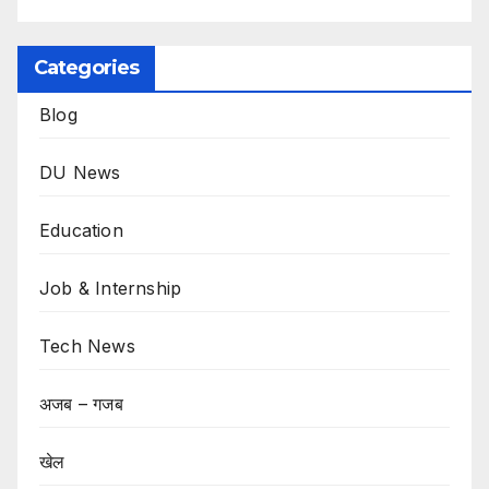
Categories
Blog
DU News
Education
Job & Internship
Tech News
अजब – गजब
खेल