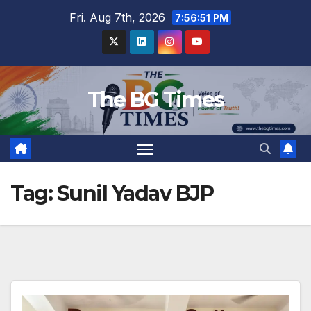
Skip
Fri. Aug 7th, 2026
7:56:51 PM
to
content
The BG Times
Tag:
Sunil Yadav BJP