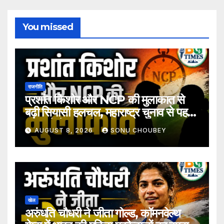
You missed
राजनीति
प्रशांत किशोर और NCP की मुलाकात से
बढ़ी सियासी हलचल, महाराष्ट्र चुनाव से पहले
अटकलें तेज
AUGUST 8, 2026
SONU CHOUBEY
खेल
अरुंधति चौधरी ने जीता गोल्ड, कॉमनवेल्थ