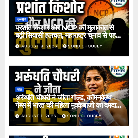
राजनीति
प्रशांत किशोर और NCP की मुलाकात से
बढ़ी सियासी हलचल, महाराष्ट्र चुनाव से पहले
अटकलें तेज
AUGUST 8, 2026
SONU CHOUBEY
खेल
अरुंधति चौधरी ने जीता गोल्ड, कॉमनवेल्थ
गेम्स में भारत की महिला मुक्केबाजों का दमदार
प्रदर्शन
AUGUST 1, 2026
SONU CHOUBEY