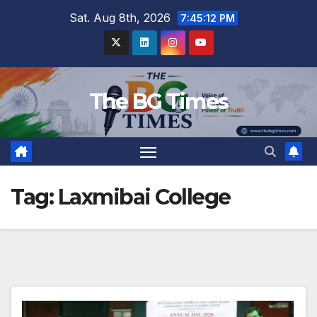
Skip
Sat. Aug 8th, 2026
7:45:13 PM
to
content
The BG Times
Tag:
Laxmibai College