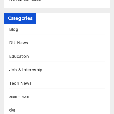
Categories
Blog
DU News
Education
Job & Internship
Tech News
अजब – गजब
खेल