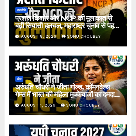
राजनीति
प्रशांत किशोर और NCP की मुलाकात से
बढ़ी सियासी हलचल, महाराष्ट्र चुनाव से पहले
अटकलें तेज
AUGUST 8, 2026
SONU CHOUBEY
खेल
अरुंधति चौधरी ने जीता गोल्ड, कॉमनवेल्थ
गेम्स में भारत की महिला मुक्केबाजों का दमदार
प्रदर्शन
AUGUST 1, 2026
SONU CHOUBEY