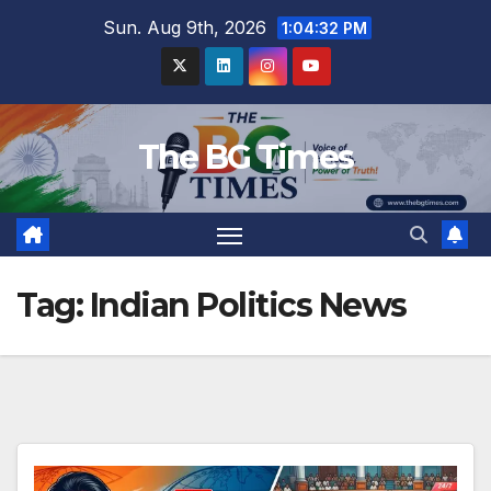
Skip
Sun. Aug 9th, 2026
1:04:33 PM
to
content
The BG Times
Tag:
Indian Politics News