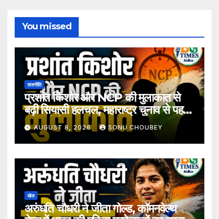
You missed
राजनीति
प्रशांत किशोर और NCP की मुलाकात से
बढ़ी सियासी हलचल, महाराष्ट्र चुनाव से पहले
अटकलें तेज
AUGUST 8, 2026
SONU CHOUBEY
खेल
अरुंधति चौधरी ने जीता गोल्ड, कॉमनवेल्थ