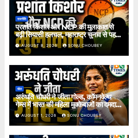
राजनीति
प्रशांत किशोर और NCP की मुलाकात से
बढ़ी सियासी हलचल, महाराष्ट्र चुनाव से पहले
अटकलें तेज
AUGUST 8, 2026
SONU CHOUBEY
खेल
अरुंधति चौधरी ने जीता गोल्ड, कॉमनवेल्थ
गेम्स में भारत की महिला मुक्केबाजों का दमदार
प्रदर्शन
AUGUST 1, 2026
SONU CHOUBEY