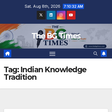
Skip
Sat. Aug 8th, 2026
7:10:32 AM
to
content
The BG Times
Tag:
Indian Knowledge
Tradition