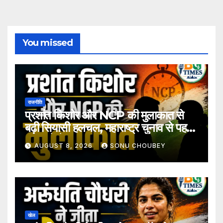
You missed
राजनीति
प्रशांत किशोर और NCP की मुलाकात से
बढ़ी सियासी हलचल, महाराष्ट्र चुनाव से पहले
अटकलें तेज
AUGUST 8, 2026
SONU CHOUBEY
खेल