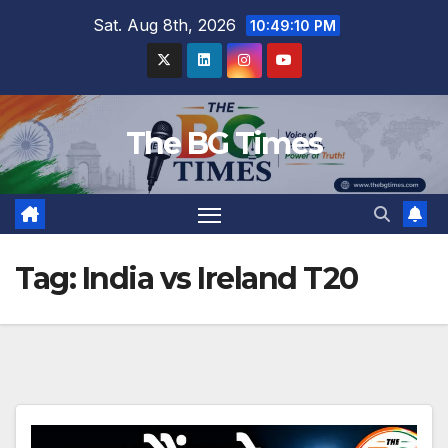
Skip
Sat. Aug 8th, 2026
10:49:11 PM
to
content
The BG Times
Tag:
India vs Ireland T20