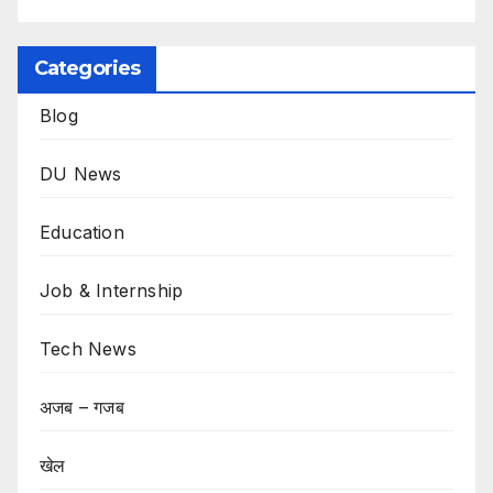
Categories
Blog
DU News
Education
Job & Internship
Tech News
अजब – गजब
खेल