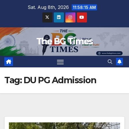
Skip
Sat. Aug 8th, 2026
11:58:16 AM
to
content
The BG Times
Tag:
DU PG Admission