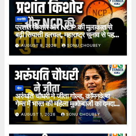
राजनीति
प्रशांत किशोर और NCP की मुलाकात से
बढ़ी सियासी हलचल, महाराष्ट्र चुनाव से पहले
अटकलें तेज
AUGUST 8, 2026
SONU CHOUBEY
खेल
अरुंधति चौधरी ने जीता गोल्ड, कॉमनवेल्थ
गेम्स में भारत की महिला मुक्केबाजों का दमदार
प्रदर्शन
AUGUST 1, 2026
SONU CHOUBEY