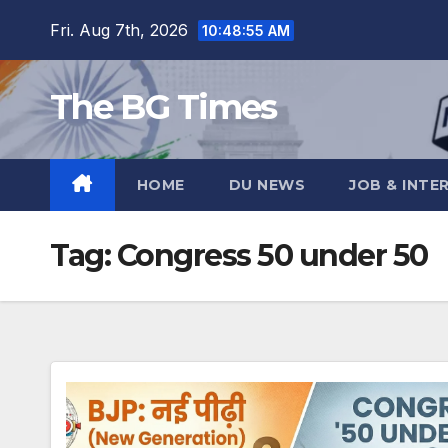
Skip
Fri. Aug 7th, 2026
10:48:56 AM
to
content
The BG Times
HOME
DU NEWS
JOB & INTE
Tag:
Congress 50 under 50