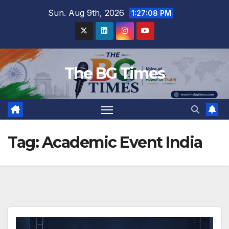
Skip
Sun. Aug 9th, 2026
1:27:09 PM
to
content
The BG Times
Tag:
Academic Event India