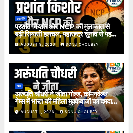
राजनीति
प्रशांत किशोर और NCP की मुलाकात से
बढ़ी सियासी हलचल, महाराष्ट्र चुनाव से पहले
अटकलें तेज
AUGUST 8, 2026
SONU CHOUBEY
खेल
अरुंधति चौधरी ने जीता गोल्ड, कॉमनवेल्थ
गेम्स में भारत की महिला मुक्केबाजों का दमदार
प्रदर्शन
AUGUST 1, 2026
SONU CHOUBEY