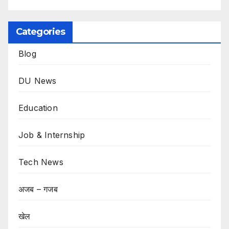
Categories
Blog
DU News
Education
Job & Internship
Tech News
अजब – गजब
खेल