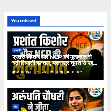
You missed
राजनीति
प्रशांत किशोर और NCP की मुलाकात से
बढ़ी सियासी हलचल, महाराष्ट्र चुनाव से पहले
अटकलें तेज
AUGUST 8, 2026
SONU CHOUBEY
खेल