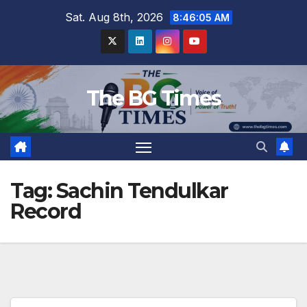
Skip
Sat. Aug 8th, 2026
8:46:05 AM
to
content
The BG Times
Tag:
Sachin Tendulkar
Record