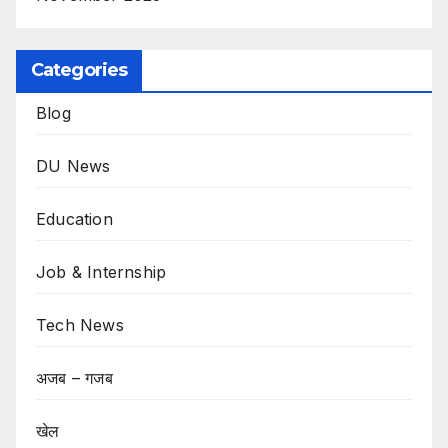
Categories
Blog
DU News
Education
Job & Internship
Tech News
अजब – गजब
खेल