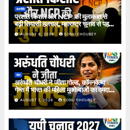
राजनीति
प्रशांत किशोर और NCP की मुलाकात से
बढ़ी सियासी हलचल, महाराष्ट्र चुनाव से पहले
अटकलें तेज
AUGUST 8, 2026
SONU CHOUBEY
खेल
अरुंधति चौधरी ने जीता गोल्ड, कॉमनवेल्थ
गेम्स में भारत की महिला मुक्केबाजों का दमदार
प्रदर्शन
AUGUST 1, 2026
SONU CHOUBEY