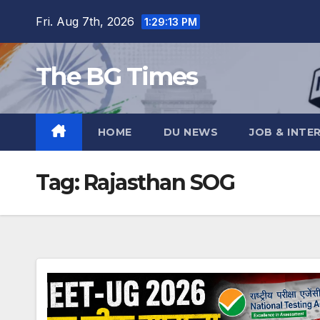
Skip
Fri. Aug 7th, 2026
1:29:14 PM
to
content
The BG Times
HOME
DU NEWS
JOB & INTE
Tag:
Rajasthan SOG