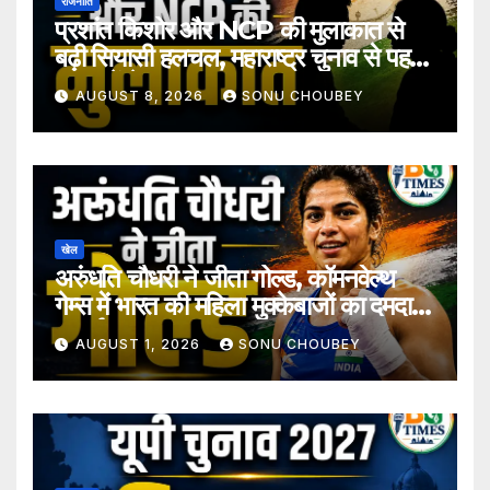
राजनीति
प्रशांत किशोर और NCP की मुलाकात से
बढ़ी सियासी हलचल, महाराष्ट्र चुनाव से पहले
अटकलें तेज
AUGUST 8, 2026
SONU CHOUBEY
खेल
अरुंधति चौधरी ने जीता गोल्ड, कॉमनवेल्थ
गेम्स में भारत की महिला मुक्केबाजों का दमदार
प्रदर्शन
AUGUST 1, 2026
SONU CHOUBEY