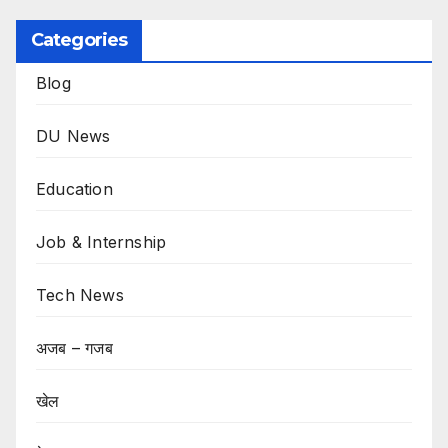
Categories
Blog
DU News
Education
Job & Internship
Tech News
अजब – गजब
खेल