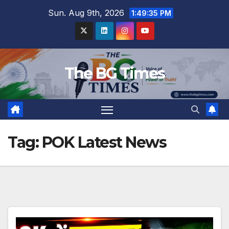
Skip
Sun. Aug 9th, 2026
1:49:36 PM
to
content
The BG Times
Tag:
POK Latest News