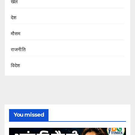
खेल
देश
मौसम
राजनीति
विदेश
You missed