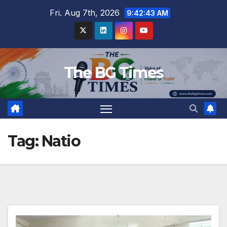
Skip
Fri. Aug 7th, 2026
9:42:43 AM
to
content
The BG Times
Tag:
Natio