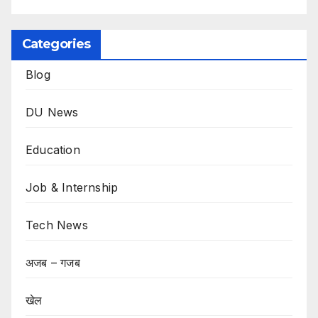
Categories
Blog
DU News
Education
Job & Internship
Tech News
अजब – गजब
खेल