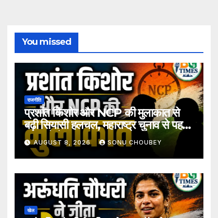
You missed
राजनीति
प्रशांत किशोर और NCP की मुलाकात से
बढ़ी सियासी हलचल, महाराष्ट्र चुनाव से पहले
अटकलें तेज
AUGUST 8, 2026
SONU CHOUBEY
खेल