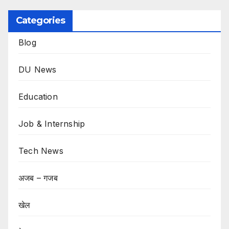
Categories
Blog
DU News
Education
Job & Internship
Tech News
अजब – गजब
खेल