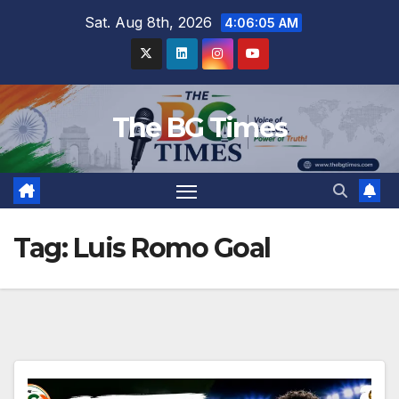
Skip
Sat. Aug 8th, 2026
4:06:05 AM
to
content
The BG Times
Tag:
Luis Romo Goal