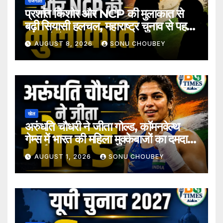
राजनीति
प्रशांत किशोर और NCP की मुलाकात से
बढ़ी सियासी हलचल, महाराष्ट्र चुनाव से पहले
अटकलें तेज
AUGUST 8, 2026
SONU CHOUBEY
खेल
अरुंधति चौधरी ने जीता गोल्ड, कॉमनवेल्थ
गेम्स में भारत की महिला मुक्केबाजों का दमदार
प्रदर्शन
AUGUST 1, 2026
SONU CHOUBEY