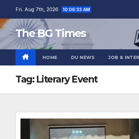
Skip
Fri. Aug 7th, 2026
10:06:34 AM
to
content
The BG Times
HOME
DU NEWS
JOB & INTE
Tag:
Literary Event