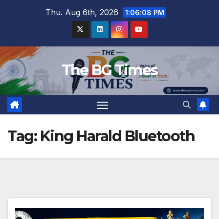
Skip
Thu. Aug 6th, 2026
1:06:09 PM
to
content
The BG Times
Tag:
King Harald Bluetooth