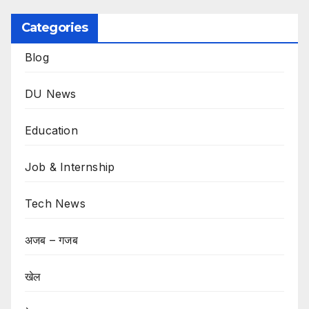
Categories
Blog
DU News
Education
Job & Internship
Tech News
अजब – गजब
खेल