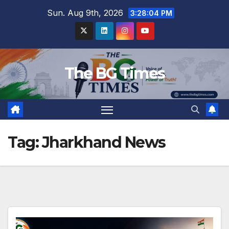
Skip
Sun. Aug 9th, 2026
3:28:05 PM
to
content
The BG Times
Tag:
Jharkhand News