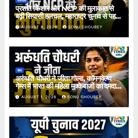
राजनीति
प्रशांत किशोर और NCP की मुलाकात से
बढ़ी सियासी हलचल, महाराष्ट्र चुनाव से पहले
अटकलें तेज
AUGUST 8, 2026
SONU CHOUBEY
खेल
अरुंधति चौधरी ने जीता गोल्ड, कॉमनवेल्थ
गेम्स में भारत की महिला मुक्केबाजों का दमदार
प्रदर्शन
AUGUST 1, 2026
SONU CHOUBEY