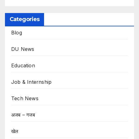
Categories
Blog
DU News
Education
Job & Internship
Tech News
अजब – गजब
खेल