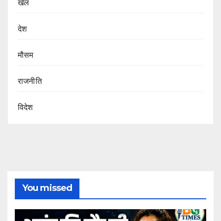
खेल
देश
मौसम
राजनीति
विदेश
You missed