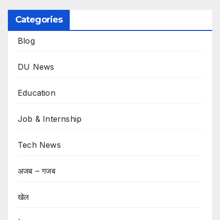
Categories
Blog
DU News
Education
Job & Internship
Tech News
अजब – गजब
खेल