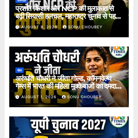
राजनीति
प्रशांत किशोर और NCP की मुलाकात से
बढ़ी सियासी हलचल, महाराष्ट्र चुनाव से पहले
अटकलें तेज
AUGUST 8, 2026
SONU CHOUBEY
खेल
अरुंधति चौधरी ने जीता गोल्ड, कॉमनवेल्थ
गेम्स में भारत की महिला मुक्केबाजों का दमदार
प्रदर्शन
AUGUST 1, 2026
SONU CHOUBEY