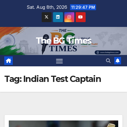
Skip
Sat. Aug 8th, 2026
11:29:47 PM
to
content
The BG Times
Tag:
Indian Test Captain