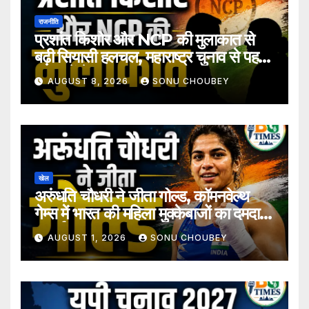
राजनीति
प्रशांत किशोर और NCP की मुलाकात से
बढ़ी सियासी हलचल, महाराष्ट्र चुनाव से पहले
अटकलें तेज
AUGUST 8, 2026
SONU CHOUBEY
खेल
अरुंधति चौधरी ने जीता गोल्ड, कॉमनवेल्थ
गेम्स में भारत की महिला मुक्केबाजों का दमदार
प्रदर्शन
AUGUST 1, 2026
SONU CHOUBEY