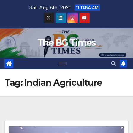
Skip
Sat. Aug 8th, 2026
11:11:54 AM
to
content
The BG Times
Tag:
Indian Agriculture