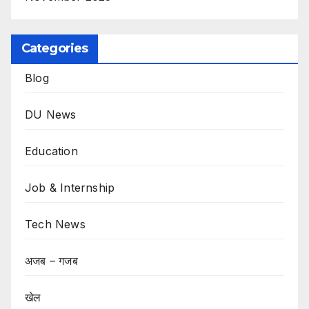
Categories
Blog
DU News
Education
Job & Internship
Tech News
अजब – गजब
खेल