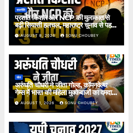
राजनीति
प्रशांत किशोर और NCP की मुलाकात से
बढ़ी सियासी हलचल, महाराष्ट्र चुनाव से पहले
अटकलें तेज
AUGUST 8, 2026
SONU CHOUBEY
खेल
अरुंधति चौधरी ने जीता गोल्ड, कॉमनवेल्थ
गेम्स में भारत की महिला मुक्केबाजों का दमदार
प्रदर्शन
AUGUST 1, 2026
SONU CHOUBEY