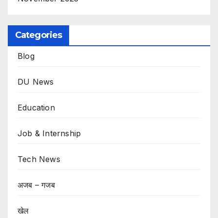
Categories
Blog
DU News
Education
Job & Internship
Tech News
अजब – गजब
खेल