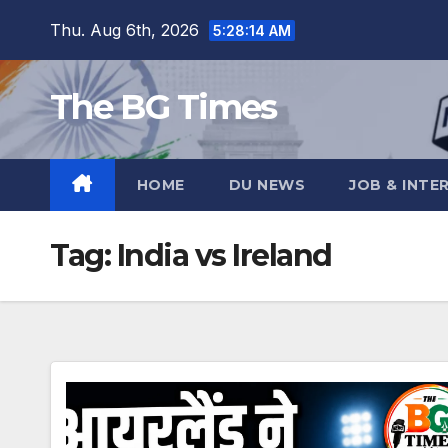
Skip
Thu. Aug 6th, 2026
5:28:15 AM
to
content
The BG Times
HOME
DU NEWS
JOB & INTE
Tag:
India vs Ireland