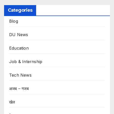
Categories
Blog
DU News
Education
Job & Internship
Tech News
अजब – गजब
खेल