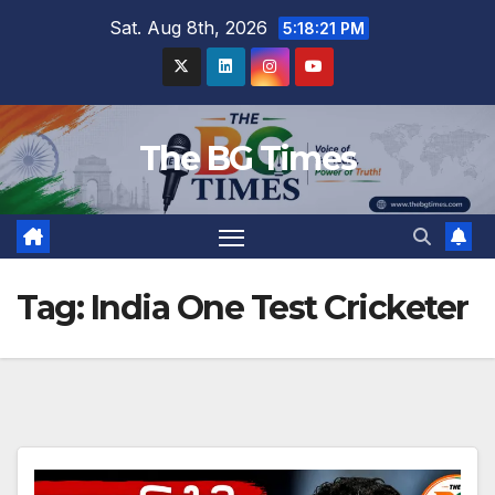
Skip
Sat. Aug 8th, 2026
5:18:22 PM
to
content
The BG Times
Tag:
India One Test Cricketer