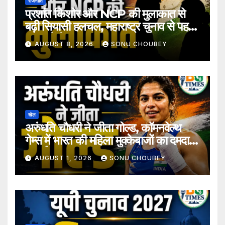
राजनीति
प्रशांत किशोर और NCP की मुलाकात से
बढ़ी सियासी हलचल, महाराष्ट्र चुनाव से पहले
अटकलें तेज
AUGUST 8, 2026
SONU CHOUBEY
खेल
अरुंधति चौधरी ने जीता गोल्ड, कॉमनवेल्थ
गेम्स में भारत की महिला मुक्केबाजों का दमदार
प्रदर्शन
AUGUST 1, 2026
SONU CHOUBEY