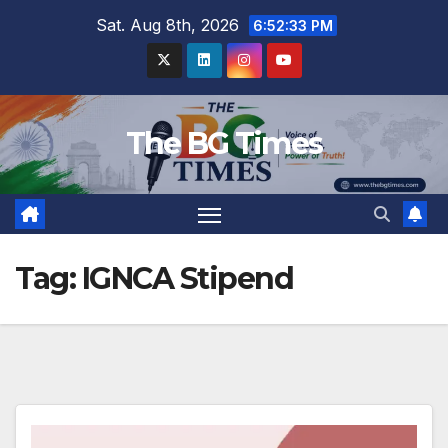
Skip
Sat. Aug 8th, 2026
6:52:33 PM
to
content
The BG Times
Tag:
IGNCA Stipend