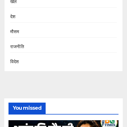
खेल
देश
मौसम
राजनीति
विदेश
You missed