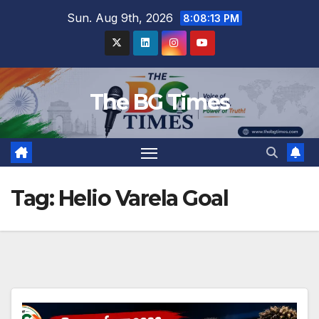
Skip
Sun. Aug 9th, 2026
8:08:14 PM
to
content
The BG Times
Tag:
Helio Varela Goal