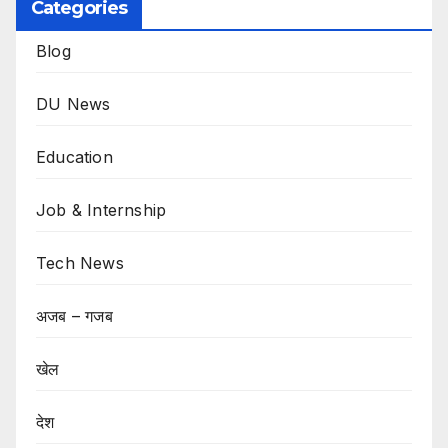
Categories
Blog
DU News
Education
Job & Internship
Tech News
अजब – गजब
खेल
देश