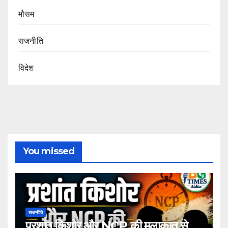
मौसम
राजनीति
विदेश
You missed
राजनीति
प्रशांत किशोर और NCP की मुलाकात से