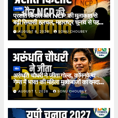
राजनीति
प्रशांत किशोर और NCP की मुलाकात से
बढ़ी सियासी हलचल, महाराष्ट्र चुनाव से पहले
अटकलें तेज
AUGUST 8, 2026
SONU CHOUBEY
खेल
अरुंधति चौधरी ने जीता गोल्ड, कॉमनवेल्थ
गेम्स में भारत की महिला मुक्केबाजों का दमदार
प्रदर्शन
AUGUST 1, 2026
SONU CHOUBEY