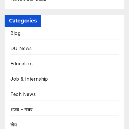
Categories
Blog
DU News
Education
Job & Internship
Tech News
अजब – गजब
खेल