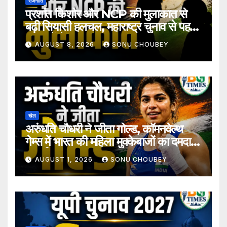
राजनीति
प्रशांत किशोर और NCP की मुलाकात से
बढ़ी सियासी हलचल, महाराष्ट्र चुनाव से पहले
अटकलें तेज
AUGUST 8, 2026
SONU CHOUBEY
खेल
अरुंधति चौधरी ने जीता गोल्ड, कॉमनवेल्थ
गेम्स में भारत की महिला मुक्केबाजों का दमदार
प्रदर्शन
AUGUST 1, 2026
SONU CHOUBEY