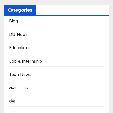
Categories
Blog
DU News
Education
Job & Internship
Tech News
अजब – गजब
खेल