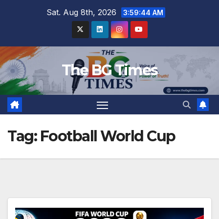
Skip
Sat. Aug 8th, 2026
3:59:44 AM
to
content
The BG Times
Tag:
Football World Cup