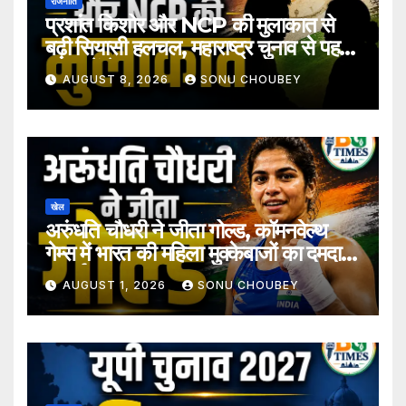
राजनीति
प्रशांत किशोर और NCP की मुलाकात से
बढ़ी सियासी हलचल, महाराष्ट्र चुनाव से पहले
अटकलें तेज
AUGUST 8, 2026
SONU CHOUBEY
खेल
अरुंधति चौधरी ने जीता गोल्ड, कॉमनवेल्थ
गेम्स में भारत की महिला मुक्केबाजों का दमदार
प्रदर्शन
AUGUST 1, 2026
SONU CHOUBEY