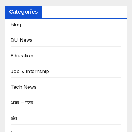
Categories
Blog
DU News
Education
Job & Internship
Tech News
अजब – गजब
खेल